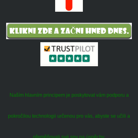
Naším hlavním principem je poskytovat vám podporu a
pokročilou technologii určenou pro vás, abyste se učili a
přeměňovali své sny na úspěchy.