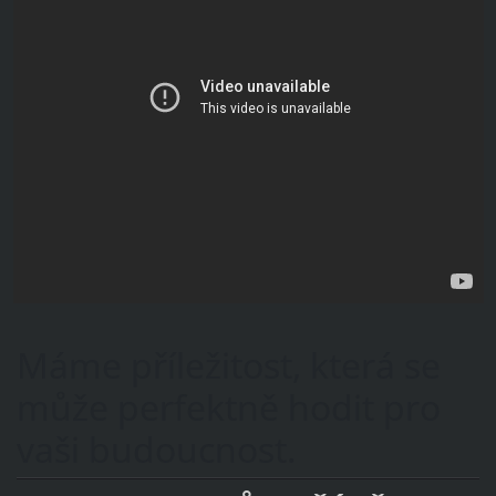
Máme příležitost, která se
může perfektně hodit pro
vaši budoucnost.