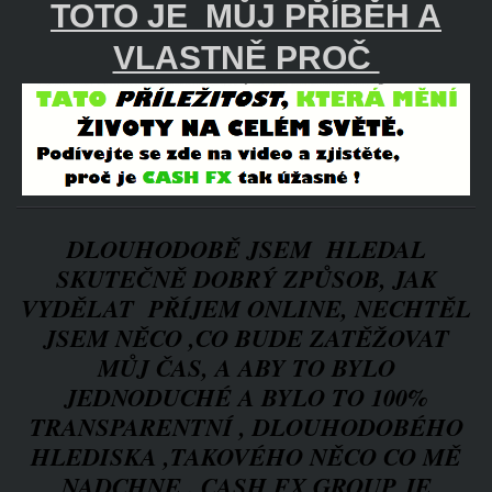
TOTO JE MŮJ PŘÍBĚH A
VLASTNĚ PROČ
DLOUHODOBĚ JSEM HLEDAL
SKUTEČNĚ DOBRÝ ZPŮSOB, JAK
VYDĚLAT PŘÍJEM ONLINE, NECHTĚL
JSEM NĚCO ,CO BUDE ZATĚŽOVAT
MŮJ ČAS, A ABY TO BYLO
JEDNODUCHÉ A BYLO TO 100%
TRANSPARENTNÍ , DLOUHODOBÉHO
HLEDISKA ,TAKOVÉHO NĚCO CO MĚ
NADCHNE .
CASH FX GROUP JE