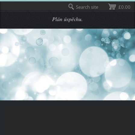
Search site
£0.00
Plán úspěchu.