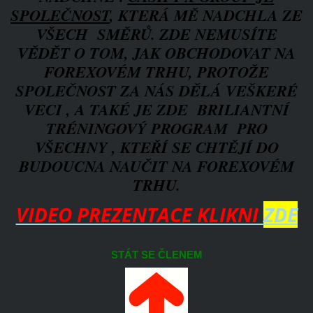
SPOLEČNOST
, KTERÁ MĚ NADCHLA ZE
VŠECH SMĚRŮ. ZDE NEMUSÍTE
VĚDĚT O TOM, JAK OBCHODOVAT NA
FOREXOVÉM TRHU, PROTOŽE
SPOLEČNOST ZA NÁS DĚLÁ VEŠKERÉ
VECI , A TAKÉ JE ZDE BRILIANTNÍ
TRÉNINGOVÝ PROGRAM PRO
VŠECHNY , KTEŘÍ SE CHTĚJÍ DO
BUDOUCNA NAUČIT NA FOREXOVÉM
TRHU.
VIDEO PREZENTACE KLIKNI
ZDE
STÁT SE ČLENEM