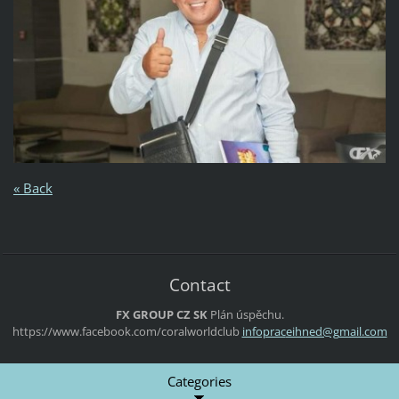
« Back
Contact
FX GROUP CZ SK
Plán úspěchu.
https://www.facebook.com/coralworldclub
infoprac
eihned@g
mail.com
Categories