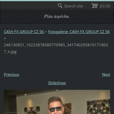
Search site
£0.00
Plán úspěchu.
CASH FX GROUP CZ SK
>
Fotogalerie: CASH FX GROUP CZ SK
>
246130851_10223878580770985_341740295810171803
7_n.jpg
Previous
Next
Slideshow