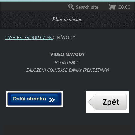
Search site
£0.00
Plán úspěchu.
CASH FX GROUP CZ SK
>
NÁVODY
VIDEO NÁVODY
REGISTRACE
ZALOŽENÍ COINBASE BANKY (PENĚŽENKY)