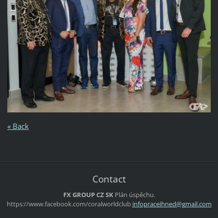
« Back
Contact
FX GROUP CZ SK
Plán úspěchu.
https://www.facebook.com/coralworldclub
infoprac
eihned@g
mail.com