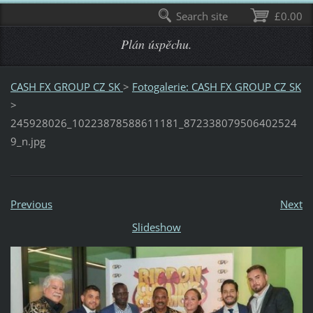
Search site
£0.00
Plán úspěchu.
CASH FX GROUP CZ SK
>
Fotogalerie: CASH FX GROUP CZ SK
>
245928026_10223878588611181_872338079506402524
9_n.jpg
Previous
Next
Slideshow