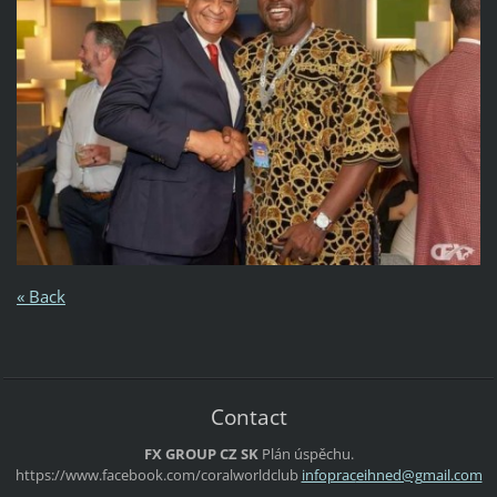
« Back
Contact
FX GROUP CZ SK
Plán úspěchu.
https://www.facebook.com/coralworldclub
infoprac
eihned@g
mail.com