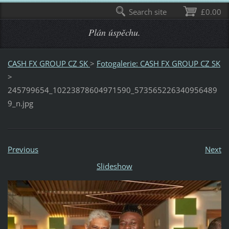
Search site
£0.00
Plán úspěchu.
CASH FX GROUP CZ SK
>
Fotogalerie: CASH FX GROUP CZ SK
>
245799654_10223878604971590_573565226340956489
9_n.jpg
Previous
Next
Slideshow